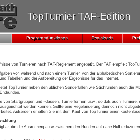
TopTurnier TAF-Edition
Programmfunktionen
Downloads
Pre
rfnisse von Turnieren nach TAF-Reglement angepaßt. Der TAF empfielt TopTurn
ufgaben vor, während und nach einem Turnier, von der alphabetischen Sortierun
d Tabellen und der Aufbereitung der Ergebnisse für das Internet.
ietet TopTurnier neben den üblichen Sonderfällen wie Stichrunden auch die 
 Endrunden.
abe von Startgruppen und -klassen, Turnierformen usw., so daß auch Turniere,
ausgerichtet werden können. Sollte eine Regeländerung dennoch nicht abgedec
arbeitet. Außerdem erhalten Sie mit dem Kauf von TopTurnier einen kostenlo
wicklung
ügbar, die die Ausrechenpause zwischen den Runden auf nahe Null reduzieren