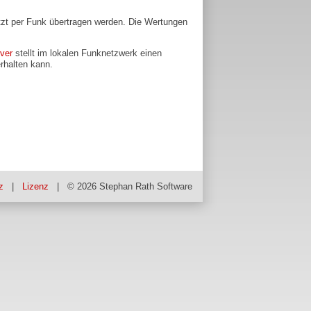
tzt per Funk übertragen werden. Die Wertungen
ver
stellt im lokalen Funknetzwerk einen
erhalten kann.
z
|
Lizenz
| © 2026
Stephan Rath Software