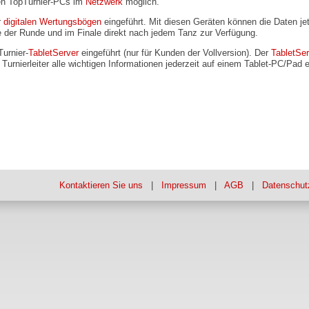
ren TopTurnier-PCs im
Netzwerk
möglich.
r
digitalen Wertungsbögen
eingeführt. Mit diesen Geräten können die Daten je
 der Runde und im Finale direkt nach jedem Tanz zur Verfügung.
urnier-
TabletServer
eingeführt (nur für Kunden der Vollversion). Der
TabletSer
Turnierleiter alle wichtigen Informationen jederzeit auf einem Tablet-PC/Pad 
Kontaktieren Sie uns
|
Impressum
|
AGB
|
Datenschut