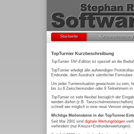
Startseite
Kurzbeschreibung
TopTurnier Kurzbeschreibung
TopTurnier TAF-Edition
ist speziell an die Bedü
TopTurnier erledigt alle aufwendigen Protokolla
Endrunde, dem Ausdruck sämtlicher Formulare un
Um jeder Turniersituation gewachsen zu sein, b
bis zu 8 Zwischenrunden oder 9 Teilnehmern in
TopTurnier
ist sehr flexibel bezüglich der Eing
werden dürfen (z.B. Tanzschulmeisterschaften) 
schnell wie möglich in eine neue Version einge
Wichtige Meilensteine in der TopTurnier-Ent
Seit Mai 2001 sind
digitale Wertungsbögen
verf
verhindern (nur Kreuze+Endrundenwertungen).